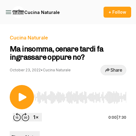
+ Follow
Cucina Naturale
Cucina Naturale
Ma insomma, cenare tardi fa
ingrassare oppure no?
Share
October 23, 2022
•
Cucina Naturale
Use Left/Right to seek, Home/End to jump to st
0:00
|
7:30