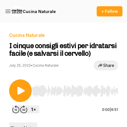
+ Follow
Cucina Naturale
Cucina Naturale
I cinque consigli estivi per idratarsi
facile (e salvarsi il cervello)
Share
July 25, 2022
•
Cucina Naturale
Use Left/Right to seek, Home/End to jump to st
0:00
|
6:51