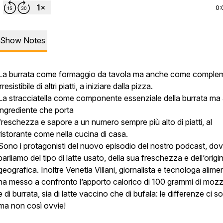
0:
Show Notes
La burrata come formaggio da tavola ma anche come comple
irresistibile di altri piatti, a iniziare dalla pizza.
La stracciatella come componente essenziale della burrata ma
ingrediente che porta
freschezza e sapore a un numero sempre più alto di piatti, al
ristorante come nella cucina di casa.
Sono i protagonisti del nuovo episodio del nostro podcast, do
parliamo del tipo di latte usato, della sua freschezza e dell’origi
geografica. Inoltre Venetia Villani, giornalista e tecnologa alime
ha messo a confronto l’apporto calorico di 100 grammi di mozz
e di burrata, sia di latte vaccino che di bufala: le differenze ci s
ma non così ovvie!