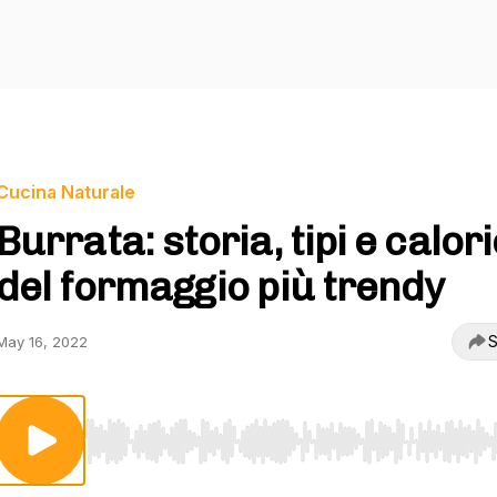
Cucina Naturale
Burrata: storia, tipi e calor
del formaggio più trendy
S
May 16, 2022
Use Left/Right to seek, Home/End to jump to start o