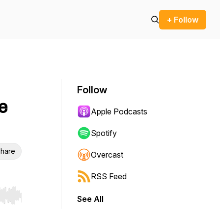
+ Follow
Follow
ie
Apple Podcasts
Spotify
hare
Overcast
RSS Feed
See All
r end. Hold shift to jump forward or backward.