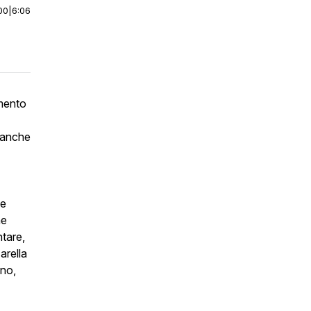
00
|
6:06
mento
 anche
ve
ne
ntare,
arella
ono,