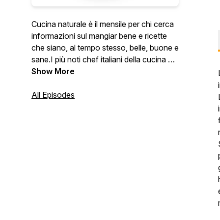
Cucina naturale è il mensile per chi cerca
informazioni sul mangiar bene e ricette
che siano, al tempo stesso, belle, buone e
sane.I più noti chef italiani della cucina del
benessere si alternano sulle pagine della
Show More
rivista per proporre decine di ricette
pensate con cura nella scelta degli
All Episodes
ingredienti, nella semplicità della
realizzazione, nell’attenzione alla
stagionalità e nella salubrità del piatto.
Ogni ricetta riporta le indicazioni
sull’apporto di calorie, l’impatto sulla
glicemia, la presenza di glutine e di
ingredienti di origine animale. Su tutti i
numeri una dieta dimagrante a base dei
prodotti che la natura offre in quel mese.
In più, interviste, approfondimenti sul